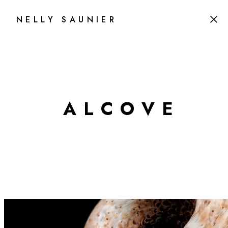
NELLY SAUNIER
A
L
C
O
V
E