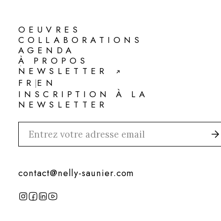
OEUVRES
OEUVRES
COLLABORATIONS
COLLABORATIONS
AGENDA
AGENDA
À PROPOS
À PROPOS
NEWSLETTER
NEWSLETTER
FR
EN
|
FR
EN
INSCRIPTION À LA
NEWSLETTER
contact@nelly-saunier.com