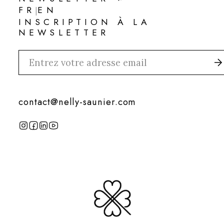
NEWSLETTER
FR
EN
|
FR
EN
INSCRIPTION À LA
NEWSLETTER
contact@nelly-saunier.com