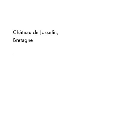
JARDINS
X
NELLY
SAUNIER
Château de Josselin,
Bretagne
12
MAI
-
8
NOV.
2026