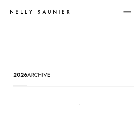
NELLY SAUNIER
2026
ARCHIVE
25
JUIN
-
31
AOÛT
2026